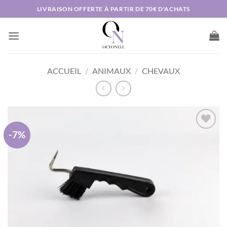
Passer
LIVRAISON OFFERTE À PARTIR DE 70€ D'ACHATS
au
contenu
ACCUEIL
/
ANIMAUX
/
CHEVAUX
-7%
AJOUTER
À MA
LISTE DE
SOUHAITS