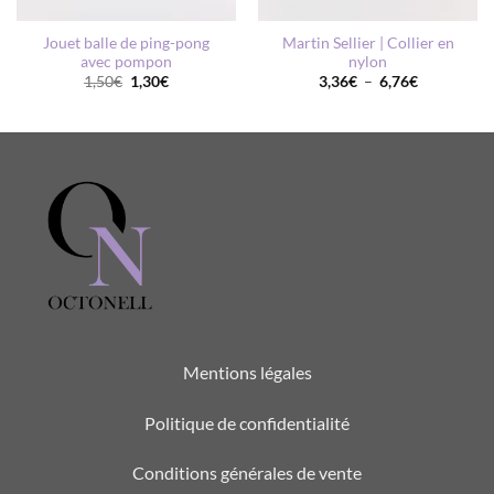
Jouet balle de ping-pong
Martin Sellier | Collier en
avec pompon
nylon
Le
Le
Plage
1,50
€
1,30
€
3,36
€
–
6,76
€
prix
prix
de
initial
actuel
prix :
était :
est :
3,36€
1,50€.
1,30€.
à
6,76€
Mentions légales
Politique de confidentialité
Conditions générales de vente