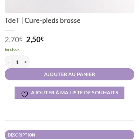
TdeT | Cure-pieds brosse
Le
Le
2,70
2,50
€
€
prix
prix
En stock
initial
actuel
quantité de TdeT | Cure-pieds brosse
Alternative:
était :
est :
2,70€.
2,50€.
AJOUTER AU PANIER
AJOUTER À MA LISTE DE SOUHAITS
DESCRIPTION