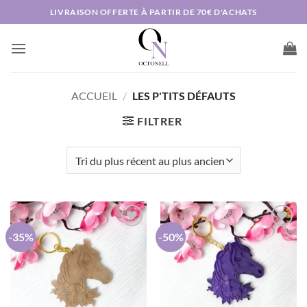
Passer
LIVRAISON OFFERTE À PARTIR DE 70€ D'ACHATS
au
contenu
ACCUEIL
/
LES P'TITS DÉFAUTS
FILTRER
-35%
-50%
AJOUTER
AJOUTER
À MA
À MA
LISTE DE
LISTE DE
SOUHAITS
SOUHAITS