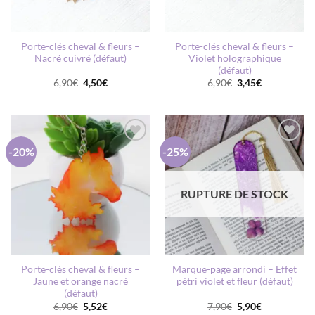
Porte-clés cheval & fleurs –
Porte-clés cheval & fleurs –
Nacré cuivré (défaut)
Violet holographique
(défaut)
Le
Le
Le
Le
6,90
€
4,50
€
6,90
€
3,45
€
prix
prix
prix
prix
initial
actuel
initial
actuel
était :
est :
était :
est :
6,90€.
4,50€.
6,90€.
3,45€.
-20%
-25%
AJOUTER
AJOUTER
À MA
À MA
LISTE DE
LISTE DE
SOUHAITS
SOUHAITS
RUPTURE DE STOCK
Porte-clés cheval & fleurs –
Marque-page arrondi – Effet
Jaune et orange nacré
pétri violet et fleur (défaut)
(défaut)
Le
Le
Le
Le
6,90
€
5,52
€
7,90
€
5,90
€
prix
prix
prix
prix