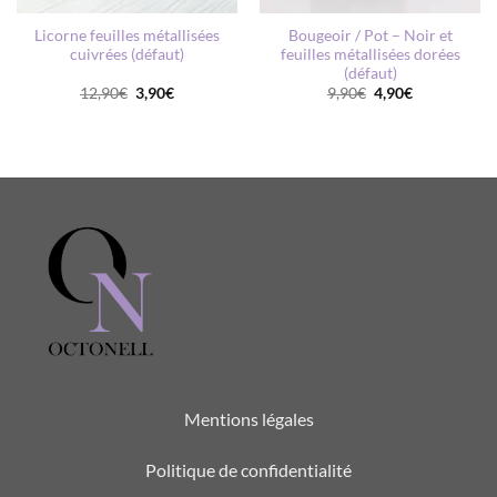
Licorne feuilles métallisées
Bougeoir / Pot – Noir et
cuivrées (défaut)
feuilles métallisées dorées
(défaut)
Le
Le
Le
Le
12,90
€
3,90
€
9,90
€
4,90
€
prix
prix
prix
prix
initial
actuel
initial
actuel
était :
est :
était :
est :
12,90€.
3,90€.
9,90€.
4,90€.
Mentions légales
Politique de confidentialité