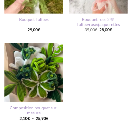
Bouquet rose 2 🩷
Bouquet Tulipes
Tulipe/rose/paquerettes
Le
Le
29,00
€
35,00
€
28,00
€
prix
prix
initial
actuel
était :
est :
35,00€.
28,00€.
AJOUTER
À MA
LISTE DE
SOUHAITS
Composition bouquet sur-
mesure
Plage
2,10
€
–
25,90
€
de
prix :
2,10€