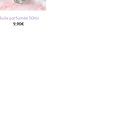
uile parfumée 50ml
9,90
€