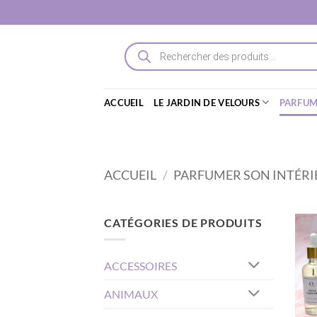
Passer
au
contenu
Recherche
de
produits
ACCUEIL
LE JARDIN DE VELOURS
PARFUM
ACCUEIL
/
PARFUMER SON INTÉRI
CATÉGORIES DE PRODUITS
ACCESSOIRES
ANIMAUX