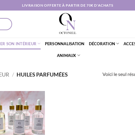
LIVRAISON OFFERTE À PARTIR DE 70€ D'ACHATS
ER SON INTÉRIEUR
PERSONNALISATION
DÉCORATION
ACCE
ANIMAUX
Voici le seul rés
EUR
/
HUILES PARFUMÉES
AJOUTER
À MA
LISTE DE
SOUHAITS