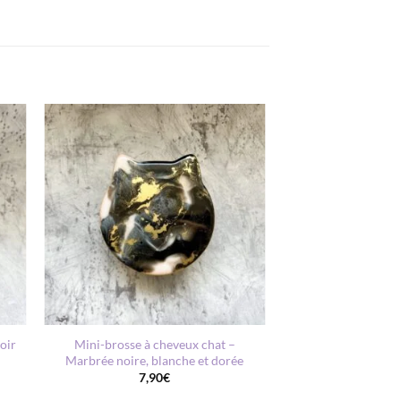
AJOUTER
À MA
LISTE DE
S
SOUHAITS
+
oir
Mini-brosse à cheveux chat –
Marbrée noire, blanche et dorée
7,90
€