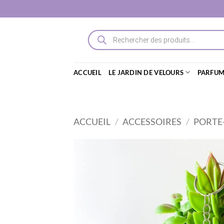
Passer
au
contenu
Recherche
de
produits
ACCUEIL
LE JARDIN DE VELOURS
PARFUM
ACCUEIL
/
ACCESSOIRES
/
PORTE