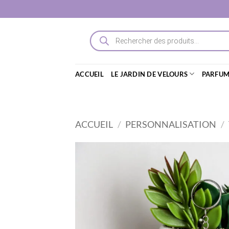
Passer
au
contenu
Recherche
de
produits
ACCUEIL
LE JARDIN DE VELOURS
PARFUM
ACCUEIL
/
PERSONNALISATION
/