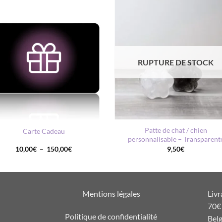
AJOUTER
AJOUTER
À MA
À MA
LISTE DE
LISTE DE
SOUHAITS
SOUHAIT
RUPTURE DE STOCK
+
Patte de chat / chien
Carte Cadeau
personnalisable – Transparent
Plage
10,00
€
–
150,00
€
9,50
€
de
prix :
10,00€
à
150,00€
Mentions légales
Livr
70€ 
Politique de confidentialité
Belg