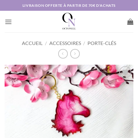
Passer
LIVRAISON OFFERTE À PARTIR DE 70€ D'ACHATS
au
contenu
ACCUEIL
/
ACCESSOIRES
/
PORTE-CLÉS
AJOUTER
À MA
LISTE DE
SOUHAITS