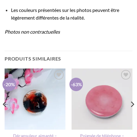
Les couleurs présentées sur les photos peuvent être
légèrement différentes de la réalité.
Photos non contractuelles
PRODUITS SIMILAIRES
-20%
-63%
AJOUTER
AJOUTER
À MA
À MA
LISTE DE
LISTE DE
SOUHAITS
SOUHAITS
Décapsuleur aimanté –
Poignée de téléphone –