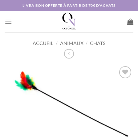
Passer
LIVRAISON OFFERTE À PARTIR DE 70€ D'ACHATS
au
contenu
ACCUEIL
/
ANIMAUX
/
CHATS
AJOUTER
À MA
LISTE DE
SOUHAITS