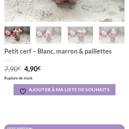
Petit cerf – Blanc, marron & paillettes
Le
Le
7,90
4,90
€
€
prix
prix
Rupture de stock
initial
actuel
était :
est :
AJOUTER À MA LISTE DE SOUHAITS
7,90€.
4,90€.