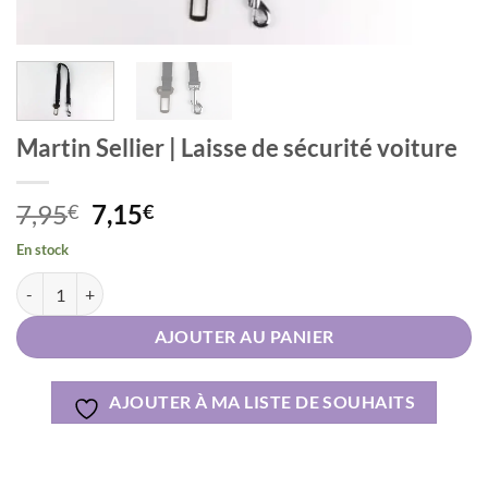
Martin Sellier | Laisse de sécurité voiture
Le
Le
7,95
7,15
€
€
prix
prix
En stock
initial
actuel
quantité de Martin Sellier | Laisse de sécurité voiture
Alternative:
était :
est :
7,95€.
7,15€.
AJOUTER AU PANIER
AJOUTER À MA LISTE DE SOUHAITS