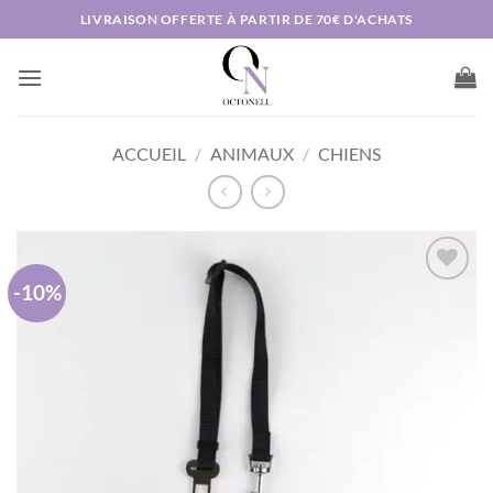
Passer
LIVRAISON OFFERTE À PARTIR DE 70€ D'ACHATS
au
contenu
ACCUEIL
/
ANIMAUX
/
CHIENS
-10%
AJOUTER
À MA
LISTE DE
SOUHAITS