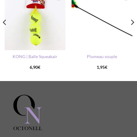
AJOUTER
AJOUTER
À MA
À MA
LISTE DE
LISTE DE
SOUHAITS
SOUHAITS
KONG | Balle Squeakair
Plumeau souple
6,90
€
1,95
€