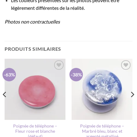
Les couleurs présentées sur les photos peuvent être
légèrement différentes de la réalité.
Photos non contractuelles
PRODUITS SIMILAIRES
-63%
-38%
AJOUTER
AJOUTER
À MA
À MA
LISTE DE
LISTE DE
SOUHAITS
SOUHAITS
Poignée de téléphone –
Poignée de téléphone –
Fleur rose et blanche
Marbré bleu, blanc et
(défaut)
argenté métallisé