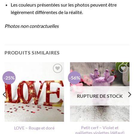
Les couleurs présentées sur les photos peuvent être
légèrement différentes de la réalité.
Photos non contractuelles
PRODUITS SIMILAIRES
-25%
-56%
AJOUTER
AJOUTER
À MA
À MA
LISTE DE
LISTE DE
SOUHAITS
SOUHAITS
RUPTURE DE STOCK
Petit cerf – Violet et
LOVE – Rouge et doré
paillettes violettes (défaut)