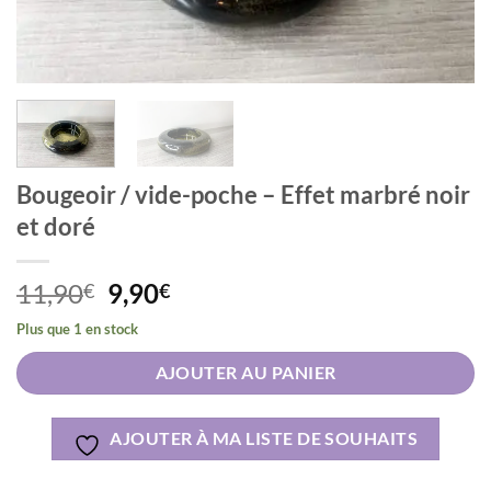
Bougeoir / vide-poche – Effet marbré noir
et doré
Le
Le
11,90
9,90
€
€
prix
prix
Plus que 1 en stock
initial
actuel
Alternative:
était :
est :
AJOUTER AU PANIER
11,90€.
9,90€.
AJOUTER À MA LISTE DE SOUHAITS