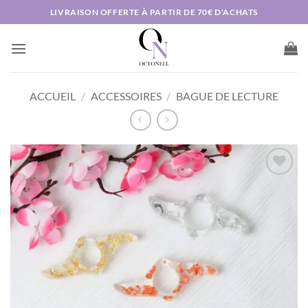
Passer
LIVRAISON OFFERTE À PARTIR DE 70€ D'ACHATS
au
contenu
ACCUEIL
/
ACCESSOIRES
/
BAGUE DE LECTURE
AJOUTER
À MA
LISTE DE
SOUHAITS