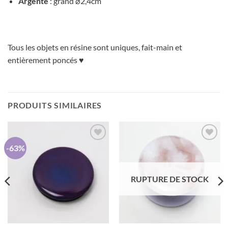
Argenté
: grand
⌀2,4cm
Tous les objets en résine sont uniques, fait-main et
entièrement poncés ♥
PRODUITS SIMILAIRES
-63%
AJOUTER
AJOUTER
À MA
À MA
LISTE DE
LISTE DE
SOUHAITS
SOUHAITS
RUPTURE DE STOCK